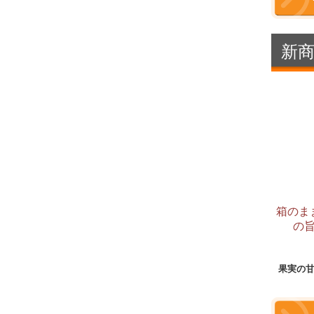
新
箱のま
の
果実の