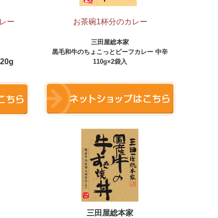
レー
お茶碗1杯分のカレー
三田屋総本家
黒毛和牛のちょこっとビーフカレー
中辛
20g
110g×2袋入
三田屋総本家