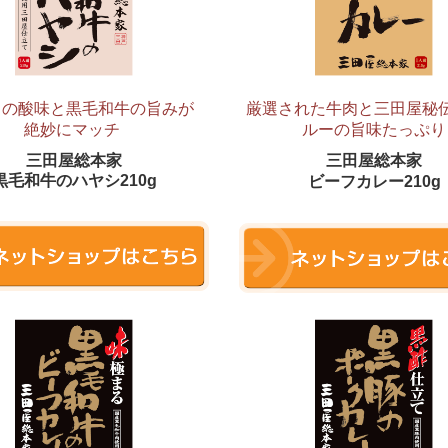
トの酸味と黒毛和牛の旨みが
厳選された牛肉
と三田屋秘
絶妙にマッチ
ルーの旨味たっぷり
三田屋総本家
三田屋総本家
黒毛和牛のハヤシ210g
ビーフカレー210g