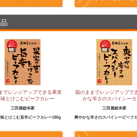
商品
までレンジアップできる果実
箱のままでレンジアップで
旨味とけこむビーフカレー
かな辛さのスパイシーカ
三田屋総本家
三田屋総本家
甘味とけこむ
旨辛
ビーフカレー180
g
爽やかな辛さの
スパイシービーフカ