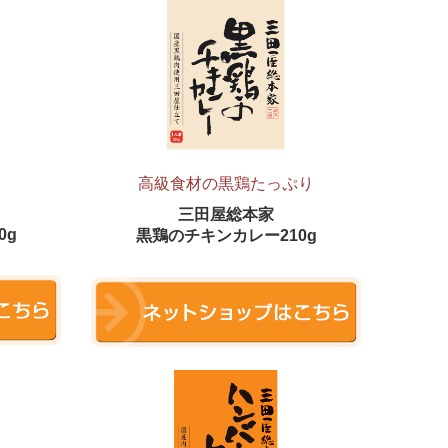
高級食材の黒鶏たっぷり
三田屋総本家
0g
黒鶏の
チキンカレー210g