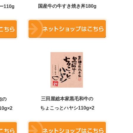
国産牛の牛すき焼き丼180g
110g
三田屋総本家
黒毛和牛の
肉の
ちょこっとハヤシ110g×2
0g×2