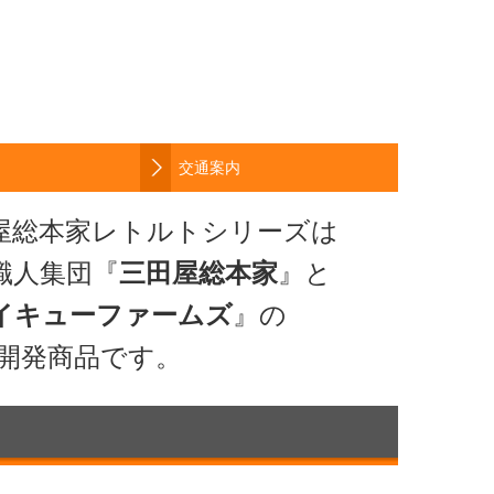
交通案内
屋総本家レトルトシリーズは
職人集団『
三田屋総本家
』と
イキューファームズ
』の
です。