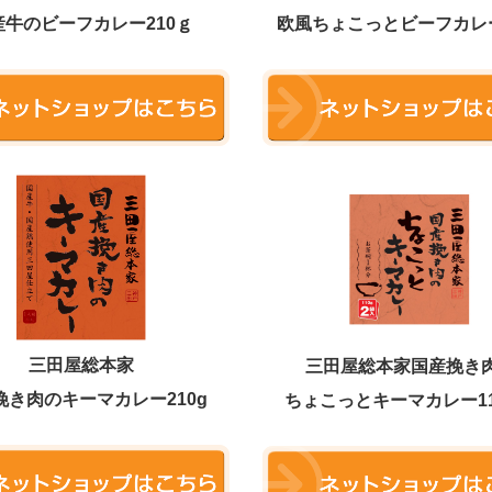
産牛のビーフカレー210ｇ
欧風ちょこっとビーフカレー
三田屋総本家
三田屋総本家
国産挽き
挽き肉のキーマカレー210g
ちょこっと
キーマカレー11