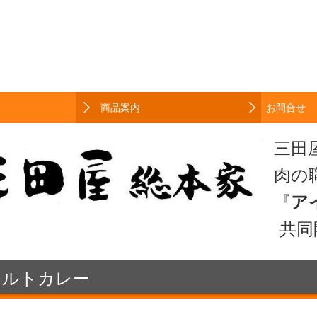
商品案内
お問合せ
三田屋総本家レトルトシリーズ
TEC-tsujiレトルトシリーズ
ギフト商品
マルタ島ワイン
その他
三田
肉の
『
ア
共同開発商品
トルトカレー