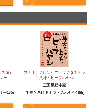
きる
爽や
箱のままでレンジアップできるトマ
レー
ト風味のビーフハヤシ
三田屋総本家
レー180
g
牛肉とろけるトマトのハヤシ180g