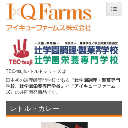
HOME
会社概要
商品案内
三田屋総本家レトルトシリーズ
TEC-tsujiレトルトシリーズは
TEC-tsujiレトルトシリーズ
日本初の調理師専門学校である『
辻学園調理・製菓専門
ギフト商品
学校、辻学園栄養専門学校』
と
『
アイキューファーム
ズ
』の
共同開発商品です。
マルタ島ワイン
レトルトカレー
その他
お問合せ